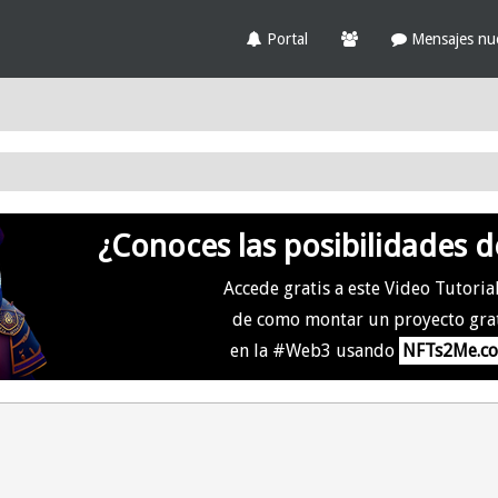
Portal
Mensajes nu
¿Conoces las posibilidades d
Accede gratis a este Video Tutoria
de como montar un proyecto gra
en la #Web3 usando
NFTs2Me.c