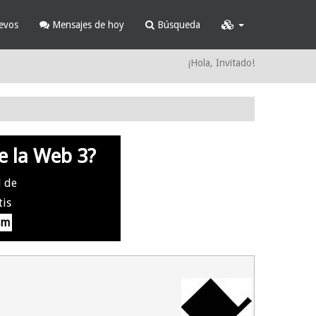
evos
Mensajes de hoy
Búsqueda
¡Hola, Invitado!
e la Web 3?
l de
tis
om