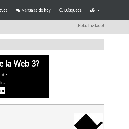
evos
Mensajes de hoy
Búsqueda
¡Hola, Invitado!
e la Web 3?
l de
tis
om