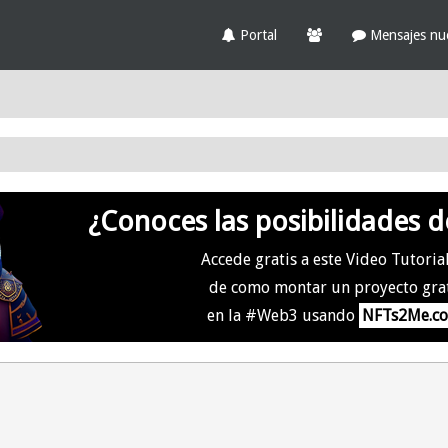
Portal
Mensajes nu
¿Conoces las posibilidades d
Accede gratis a este Video Tutoria
de como montar un proyecto gra
en la #Web3 usando
NFTs2Me.c