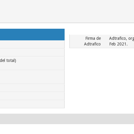
Firma de
Adtrafico, or
Adtrafico
Feb 2021.
el total)