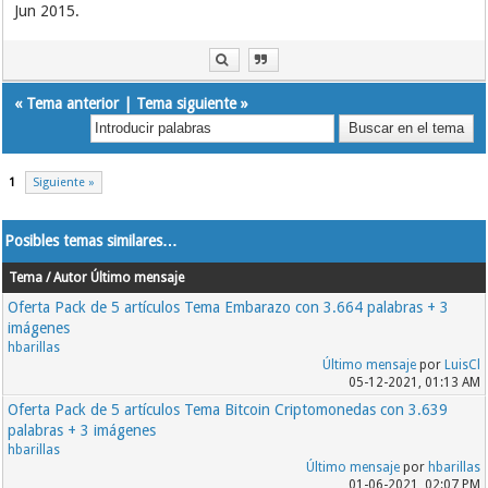
Jun 2015.
«
Tema anterior
|
Tema siguiente
»
1
Siguiente »
Posibles temas similares…
Tema / Autor
Último mensaje
Oferta Pack de 5 artículos Tema Embarazo con 3.664 palabras + 3
imágenes
hbarillas
Último mensaje
por
LuisCl
05-12-2021, 01:13 AM
Oferta Pack de 5 artículos Tema Bitcoin Criptomonedas con 3.639
palabras + 3 imágenes
hbarillas
Último mensaje
por
hbarillas
01-06-2021, 02:07 PM