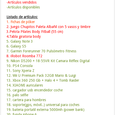
-Artículos vendidos
-Artículos disponibles
Listado de artículos:
1. Fichas de póker
2. Juego Chupitos Paleta Albañil con 5 vasos y timbre
3.Pelota Pilates Body Fitball (55 cm)
4.Tabla giratoria body
5. Galaxy Note 3
6. Galaxy S5
7. Garmin Forerunner 70 Pulsómetro Fitness
8. iRobot Roomba 772
9. Nikon D5200 + 18-55VR Kit Camara Réflex Digital
10. PS4 Consola
11. Sony Xperia Z
12. Wii U Premium Pack 32GB Mario & Luigi
13. Xbox 360 250 Gb + Halo 4 + Tomb Raider
14. XIAOMI auriculares
15. cargador usb encendedor coche
16. palo selfie
17. cartera para hombres
18. soporte(gps, móvil..) universal para coches
19. bateria portatil externa 5000mh (power bank)
20. funda iphone 6