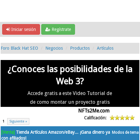
Iniciar sesión
Regístrate
Foro Black Hat SEO
Negocios
Productos
Artículos
¿Conoces las posibilidades de la
Web 3?
Accede gratis a este Video Tutorial de
de como montar un proyecto gratis
en la #Web3 usando
NFTs2Me.com
Calificación:
1
Siguiente »
[Venta]
Tienda Artículos Amazon/eBay... ¡Gana dinero ya
Modos de tema
con afiliados!