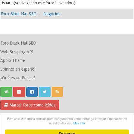
Usuario(s) navegando este foro: 1 invitado(s)
Foro Black Hat SEO
Negocios
Foro Black Hat SEO
Web Scraping API
Apolo Theme
Spinner en español
¿Qué es un Enlace?
Marcar foros como leídos
Grupo Telegram
Este sitio web utiliza cookies para asegurar que usted obtenga la mejor experiencia en
nuestro sitio web
Más info
Contáctanos
Equipo del foro
De acuerdo