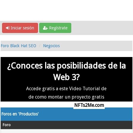
Iniciar sesión
Regístrate
Foro Black Hat SEO
Negocios
¿Conoces las posibilidades de la
Web 3?
Accede gratis a este Video Tutorial de
de como montar un proyecto gratis
en la #Web3 usando
NFTs2Me.com
Foros en 'Productos'
Foro