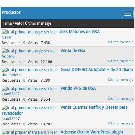
Productos
Tema
/
Autor
Último mensaje
Links Matones de GSA
Ozkar
0
7,438
Venta de Gsa
felipe45
1
12,106
Gana DINERO Autopilot + de 20 Diario
titonbolero
0
8,289
Vendo VPS de USA
juan52207
0
9,554
Venta Cuentas Netflix y Deezer para
revendedor
juan52207
0
10,702
Adsense Oculto WordPress plugin