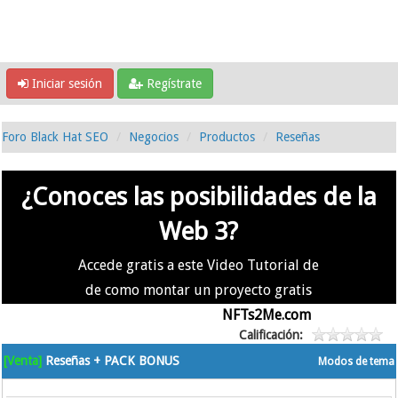
Iniciar sesión
Regístrate
Foro Black Hat SEO
Negocios
Productos
Reseñas
¿Conoces las posibilidades de la
Web 3?
Accede gratis a este Video Tutorial de
de como montar un proyecto gratis
en la #Web3 usando
NFTs2Me.com
Calificación:
[Venta]
Reseñas + PACK BONUS
Modos de tema