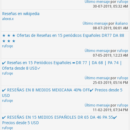
Último mensaje
por
rufoqe
30-07-2019, 05:32 AM
Reseñas en wikipedia
alexei.x
Último mensaje
por
ikaliano
08-07-2019, 06:01 AM
★ ★ ★ Ofertas de Reseñas en 15 periódicos Españoles DR77 DA 88
★ ★ ★
rufoqe
Último mensaje
por
rufoqe
07-05-2019, 12:23 AM
✔️ Reseñas en 15 Periódicos Españoles ➨DR 77 | DA 68 | PA 74 |
Oferta desde 8 USD✓
rufoqe
Último mensaje
por
rufoqe
25-03-2019, 05:16 PM
✔️ RESEÑAS EN 8 MEDIOS MEXICANA 40% OFF✔️ Precios desde 5
USD
rufoqe
Último mensaje
por
rufoqe
11-02-2019, 07:34 PM
✔️ RESEÑAS EN 15 MEDIOS ESPAÑOLES DR 65 DA 46 PA 55✔️
Precios desde 5 USD
rufoqe