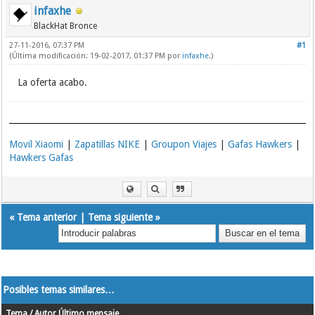
infaxhe
BlackHat Bronce
27-11-2016, 07:37 PM
#1
(Última modificación: 19-02-2017, 01:37 PM por
infaxhe
.)
La oferta acabo.
Movil Xiaomi
|
Zapatillas NIKE
|
Groupon Viajes
|
Gafas Hawkers
|
Hawkers Gafas
«
Tema anterior
|
Tema siguiente
»
Posibles temas similares…
Tema / Autor
Último mensaje