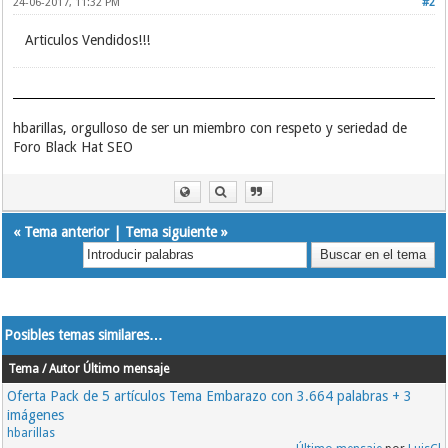
24-06-2017, 11:32 PM
#2
Articulos Vendidos!!!
hbarillas, orgulloso de ser un miembro con respeto y seriedad de
Foro Black Hat SEO
«
Tema anterior
|
Tema siguiente
»
Posibles temas similares…
Tema / Autor
Último mensaje
Oferta Pack de 5 artículos Tema Embarazo con 3.664 palabras + 3
imágenes
hbarillas