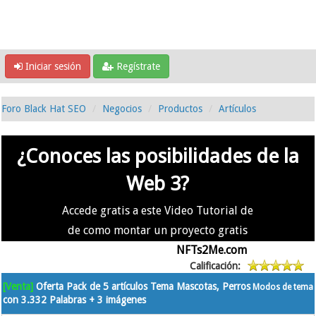
Iniciar sesión
Regístrate
Foro Black Hat SEO
Negocios
Productos
Artículos
¿Conoces las posibilidades de la
Web 3?
Accede gratis a este Video Tutorial de
de como montar un proyecto gratis
en la #Web3 usando
NFTs2Me.com
Calificación:
[Venta]
Oferta Pack de 5 artículos Tema Mascotas, Perros
Modos de tema
con 3.332 Palabras + 3 imágenes