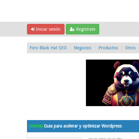
Iniciar sesión
Regístrate
Foro Black Hat SEO
Negocios
Productos
Otros
2 voto(s) - 5 Media
1
2
3
4
5
[Venta]
Guia para acelerar y optimizar Wordpress