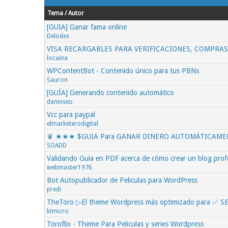
Tema / Autor
[GUIA] Ganar fama online
Delodes
VISA RECARGABLES PARA VERIFICACIONES, COMPRAS 
locaina
WPContentBot - Contenido único para tus PBNs
Sauron
[GUÍA] Generando contenido automático
daninseo
Vcc para paypal
elmarketerodigital
♛ ★★★ $GUIA Para GANAR DINERO AUTOMÁTICAME
SOADD
Validando Guía en PDF acerca de cómo crear un blog pro
webmaster1976
Bot Autopublicador de Peliculas para WordPress
predi
TheToro ▷El theme Wordpress más optimizado para ✅ S
ktmicro
Toroflix - Theme Para Peliculas y series Wordpress