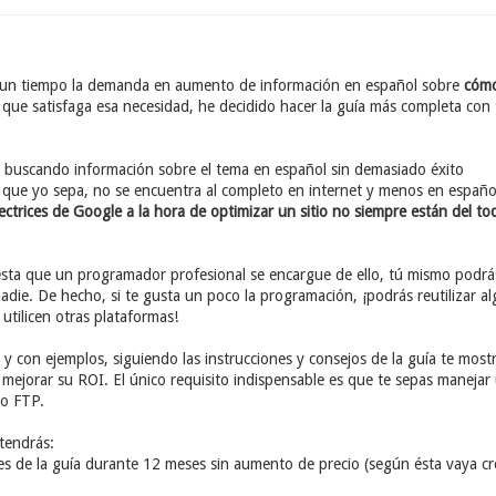
 un tiempo la demanda en aumento de información en español sobre
cómo
que satisfaga esa necesidad, he decidido hacer la guía más completa con 
buscando información sobre el tema en español sin demasiado éxito
 que yo sepa, no se encuentra al completo en internet y menos en españo
ectrices de Google a la hora de optimizar un sitio no siempre están del to
sta que un programador profesional se encargue de ello, tú mismo podrá
die. De hecho, si te gusta un poco la programación, ¡podrás reutilizar al
 utilicen otras plataformas!
e y con ejemplos, siguiendo las instrucciones y consejos de la guía te mos
sí mejorar su ROI. El único requisito indispensable es que te sepas manej
do FTP.
 tendrás:
nes de la guía durante 12 meses sin aumento de precio (según ésta vaya cr