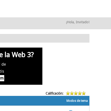
¡Hola, Invitado!
e la Web 3?
l de
tis
om
Calificación:
Modos de tema