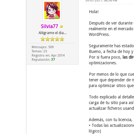
30-01-2017, 06:36 PM
Hola!
Después de ver durante
Silvia77
realmente en el mercado 
Alégrame el dia...
WordPress.
Seguramente has estado 
Mensajes: 509
Bueno, a fecha de hoy y
Temas: 25
Registro en: Apr 2014
Por si fuera poco,
las dir
Reputación:
37
optimizaciones.
Por menos de lo que cue
tener que depender de na
para optimizar sitios que
Todo explicado al detall
carga de tu sitio para a
actualizar ficheros usan
Además, con tu licencia,
• Todas las actualizacio
lógico)