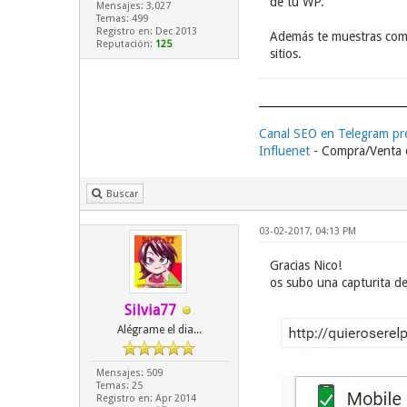
de tu WP.
Mensajes: 3,027
Temas: 499
Registro en: Dec 2013
Además te muestras como
Reputación:
125
sitios.
Canal SEO en Telegram p
Influenet
- Compra/Venta d
Buscar
03-02-2017, 04:13 PM
Gracias Nico!
os subo una capturita de
Silvia77
Alégrame el dia...
Mensajes: 509
Temas: 25
Registro en: Apr 2014