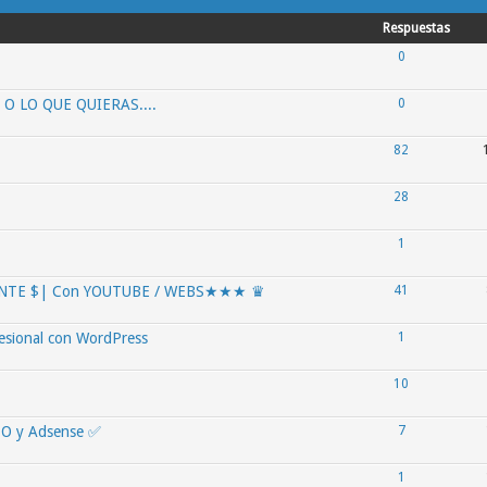
Respuestas
0
O LO QUE QUIERAS....
0
82
28
1
NTE $| Con YOUTUBE / WEBS★★★ ♛
41
fesional con WordPress
1
10
EO y Adsense ✅
7
1