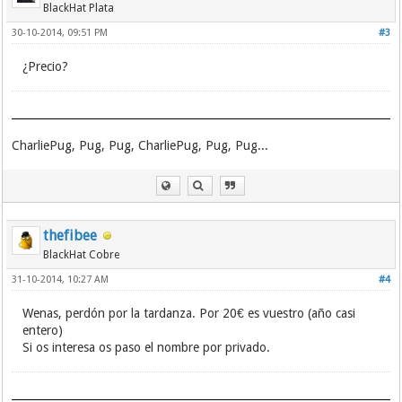
BlackHat Plata
30-10-2014, 09:51 PM
#3
¿Precio?
CharliePug, Pug, Pug, CharliePug, Pug, Pug...
thefibee
BlackHat Cobre
31-10-2014, 10:27 AM
#4
Wenas, perdón por la tardanza. Por 20€ es vuestro (año casi
entero)
Si os interesa os paso el nombre por privado.