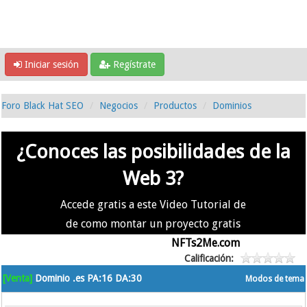
Iniciar sesión
Regístrate
Foro Black Hat SEO
Negocios
Productos
Dominios
¿Conoces las posibilidades de la
Web 3?
Accede gratis a este Video Tutorial de
de como montar un proyecto gratis
en la #Web3 usando
NFTs2Me.com
Calificación:
[Venta]
Dominio .es PA:16 DA:30
Modos de tema