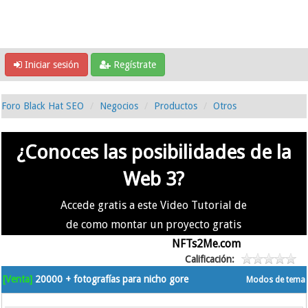
Iniciar sesión
Regístrate
Foro Black Hat SEO
Negocios
Productos
Otros
¿Conoces las posibilidades de la
Web 3?
Accede gratis a este Video Tutorial de
de como montar un proyecto gratis
en la #Web3 usando
NFTs2Me.com
Calificación:
[Venta]
20000 + fotografías para nicho gore
Modos de tema