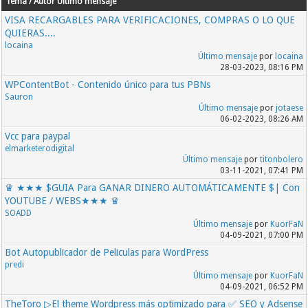
Tema / Autor
Último mensaje
VISA RECARGABLES PARA VERIFICACIONES, COMPRAS O LO QUE
QUIERAS....
locaina
Último mensaje
por
locaina
28-03-2023, 08:16 PM
WPContentBot - Contenido único para tus PBNs
Sauron
Último mensaje
por
jotaese
06-02-2023, 08:26 AM
Vcc para paypal
elmarketerodigital
Último mensaje
por
titonbolero
03-11-2021, 07:41 PM
♛ ★★★ $GUIA Para GANAR DINERO AUTOMÁTICAMENTE $| Con
YOUTUBE / WEBS★★★ ♛
SOADD
Último mensaje
por
KuorFaN
04-09-2021, 07:00 PM
Bot Autopublicador de Peliculas para WordPress
predi
Último mensaje
por
KuorFaN
04-09-2021, 06:52 PM
TheToro ▷El theme Wordpress más optimizado para ✅ SEO y Adsense