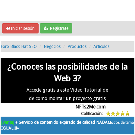
Iniciar sesión
Regístrate
Foro Black Hat SEO
Negocios
Productos
Artículos
¿Conoces las posibilidades de la
Web 3?
Accede gratis a este Video Tutorial de
de como montar un proyecto gratis
en la #Web3 usando
NFTs2Me.com
Calificación:
[Venta]
♦️ Servicio de contenido expirado de calidad NADA
Modos de tema
IGUAL!!!♦️