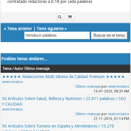
contratado redactoras a 0.18 por cada palabras
«
Tema anterior
|
Tema siguiente
»
Posibles temas similares…
Tema / Autor
Último mensaje
★★★★★ Redacciones Multi Idioma de Calidad Premium ★★★★★
eneiromatos
Último mensaje
por
eneiromatos
16-01-2020, 08:39 AM
50 Artículos Sobre Salud, Belleza y Nutricion / 23.811 palabras / SEO
Y CALIDAD
eneiromatos
Último mensaje
por
eneiromatos
21-11-2016, 01:14 PM
50 Artículos Sobre Turismo en España y Alrrededores / 15.270