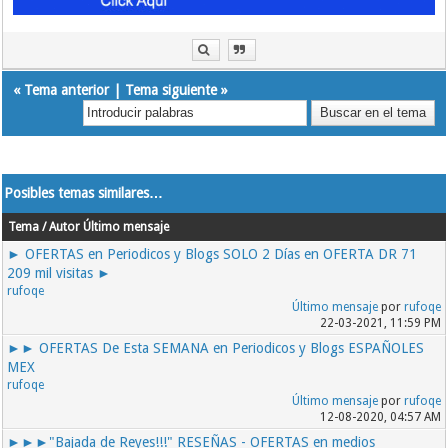
«
Tema anterior
|
Tema siguiente
»
Posibles temas similares…
Tema / Autor
Último mensaje
► OFERTAS en Periodicos y Blogs SOLO 2 Días en OFERTA DR 71
209 mil visitas ►
rufoqe
Último mensaje
por
rufoqe
22-03-2021, 11:59 PM
►► OFERTAS De Esta SEMANA en Periodicos y Blogs ESPAÑOLES
MEX
rufoqe
Último mensaje
por
rufoqe
12-08-2020, 04:57 AM
►►►"Bajada de Reyes!!!" RESEÑAS - OFERTAS en medios