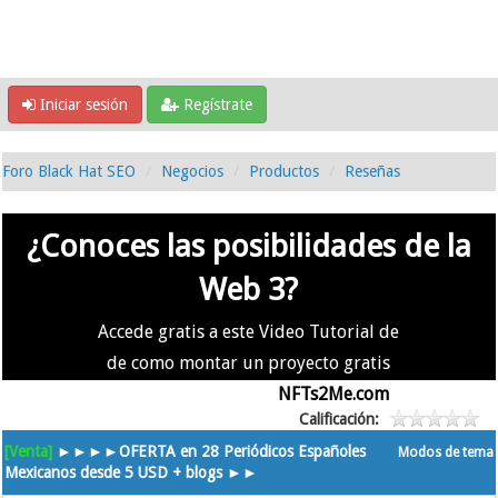
Iniciar sesión
Regístrate
Foro Black Hat SEO
Negocios
Productos
Reseñas
¿Conoces las posibilidades de la
Web 3?
Accede gratis a este Video Tutorial de
de como montar un proyecto gratis
en la #Web3 usando
NFTs2Me.com
Calificación:
[Venta]
►►►►OFERTA en 28 Periódicos Españoles
Modos de tema
Mexicanos desde 5 USD + blogs ►►