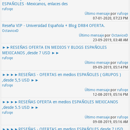
ESPAÑOLES -Mexicanos, enlaces des
rufoqe
Último mensaje
por
rufoqe
07-01-2020, 07:23 PM
Reseña VIP - Universidad Española + Blog DR84 OFERTA.
OctavioxD
Último mensaje
por
OctavioxD
23-09-2019, 03:48 AM
►►RESEÑAS OFERTA EN MEDIOS Y BLOGS ESPAÑOLES
MEXICANOS ,desde 7 USD ►►
rufoqe
Último mensaje
por
rufoqe
09-09-2019, 05:14 PM
►►►►RESEÑAS - OFERTAS en medios ESPAÑOLES ( GRUPOS )
,desde 5,5 USD ►►
rufoqe
Último mensaje
por
rufoqe
12-08-2019, 05:16 PM
►►►►RESEÑAS OFERTA en medios ESPAÑOLES MEXICANOS
,desde 5.5 USD ►►
rufoqe
Último mensaje
por
rufoqe
09-08-2019, 05:16 AM
►►►►RESEÑAS - OFERTAS en medios ESPAÑOLES,desde 7 USD