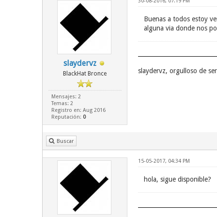
30-08-2016, 07:19 PM
Buenas a todos estoy ve
alguna via donde nos pod
slaydervz
slaydervz, orgulloso de s
BlackHat Bronce
Mensajes: 2
Temas: 2
Registro en: Aug 2016
Reputación:
0
Buscar
15-05-2017, 04:34 PM
hola, sigue disponible?