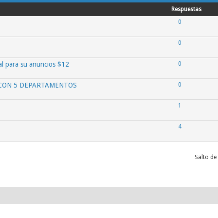
Respuestas
0
0
al para su anuncios $12
0
 CON 5 DEPARTAMENTOS
0
1
4
Salto de