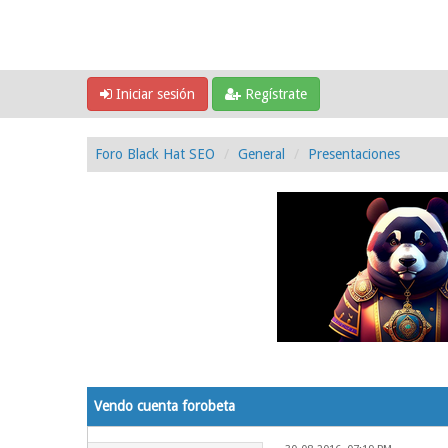
Iniciar sesión
Regístrate
Foro Black Hat SEO
General
Presentaciones
0 voto(s) - 0 Media
1
2
3
4
5
Vendo cuenta forobeta