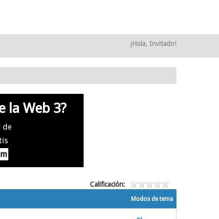
¡Hola, Invitado!
e la Web 3?
l de
tis
om
Calificación:
Modos de tema