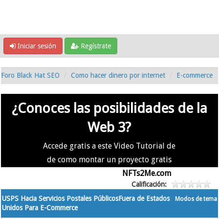
Iniciar sesión
Regístrate
Foro Black Hat SEO
Como hacer dinero por internet
E-commerce
¿Conoces las posibilidades de la
Web 3?
Accede gratis a este Video Tutorial de
de como montar un proyecto gratis
en la #Web3 usando
NFTs2Me.com
Calificación:
USPS Hacia Servicios Postales PúblicosFuera de Estados
Modos de tema
Unidos Para E-Commerce