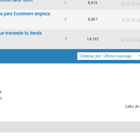
1
8,616
da para Ecommere empieza
2
8,867
ue transmite tu tienda
7
14,165
s
s
Salto de