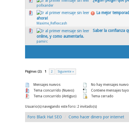
0 voto(s) - Media 0 de 5
1
2
3
4
5
pollxander
La mejor tempora
0 voto(s) - Media 0 de 5
1
2
3
4
5
ahora!
Maxime_Reflexcash
Saber la confianza q
0 voto(s) - Media 0 de 5
1
2
3
4
5
online, y como aumentarla.
pamirc
Páginas (2):
1
2
Siguiente »
Mensajes nuevos
No hay mensajes nuevo
Tema concurrido (Nuevo)
Contiene mensajes tuyo
Tema concurrido (Antiguo)
Tema cerrado
Usuario(s) navegando este foro: 2 invitado(s)
Foro Black Hat SEO
Como hacer dinero por internet