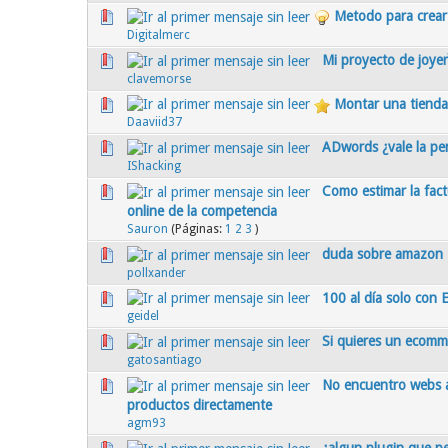
Metodo para crear 
1 voto(s) - Media 1 de 5
1
2
3
4
5
Digitalmerc
Mi proyecto de joyer
0 voto(s) - Media 0 de 5
1
2
3
4
5
clavemorse
Montar una tienda
0 voto(s) - Media 0 de 5
1
2
3
4
5
Daaviid37
ADwords ¿vale la pe
0 voto(s) - Media 0 de 5
1
2
3
4
5
IShacking
Como estimar la fact
1 voto(s) - Media 3 de 5
1
2
3
4
5
online de la competencia
Sauron
(Páginas:
1
2
3
)
duda sobre amazon
0 voto(s) - Media 0 de 5
1
2
3
4
5
pollxander
100 al día solo con
0 voto(s) - Media 0 de 5
1
2
3
4
5
geidel
Si quieres un ecomm
0 voto(s) - Media 0 de 5
1
2
3
4
5
gatosantiago
No encuentro webs a
0 voto(s) - Media 0 de 5
1
2
3
4
5
productos directamente
agm93
¿algun plugin que pe