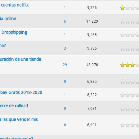
cuentas netflix
1
9,556
ìa online
6
14,229
 Dropshipping
1
9,438
na?
3
9,796
uración de una tienda
29
49,076
0
6,895
 Ebay Gratis 2018-2020
1
8,302
erce de calidad
0
7,091
 las que vender mis
0
6,901
rmita hacer esto?