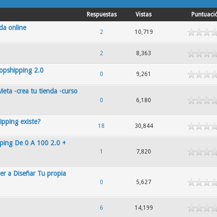
Respuestas
Vistas
Puntuaci
da online
2
10,719
2
8,363
opshipping 2.0
0
9,261
ta -crea tu tienda -curso
0
6,180
ipping existe?
18
30,844
ping De 0 A 100 2.0 +
1
7,820
er a Diseñar Tu propia
0
5,627
6
14,199