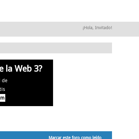
¡Hola, Invitado!
e la Web 3?
l de
tis
om
Marcar este foro como leído