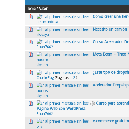
Tema
/
Autor
Como crear una tien
0 voto(s) - Media 0 de 5
1
2
3
4
5
josemendosa
Necesito un camión
0 voto(s) - Media 0 de 5
1
2
3
4
5
lilovaya
Curso Acelerador Dr
0 voto(s) - Media 0 de 5
1
2
3
4
5
Brian7662
Meta Ecom – Theo Me
0 voto(s) - Media 0 de 5
1
2
3
4
5
barato
skylion
¿Este tipo de dropsh
0 voto(s) - Media 0 de 5
1
2
3
4
5
CharliePug
(Páginas:
1
2
)
Acelerador Dropship
0 voto(s) - Media 0 de 5
1
2
3
4
5
bonus
skylion
Curso para aprend
0 voto(s) - Media 0 de 5
1
2
3
4
5
Pagina Web con WordPress
Brian7662
e-commerce gratuito
0 voto(s) - Media 0 de 5
1
2
3
4
5
oliv