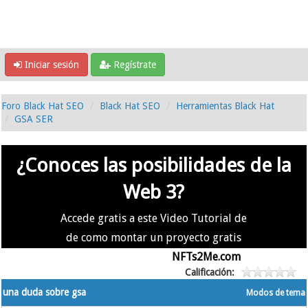
Iniciar sesión
Regístrate
Foro Black Hat SEO
Black Hat SEO
Herramientas Black Hat
GSA SER
¿Conoces las posibilidades de la
Web 3?
Accede gratis a este Video Tutorial de
de como montar un proyecto gratis
en la #Web3 usando
NFTs2Me.com
Calificación:
una duda sobre gsa
Modos de tema