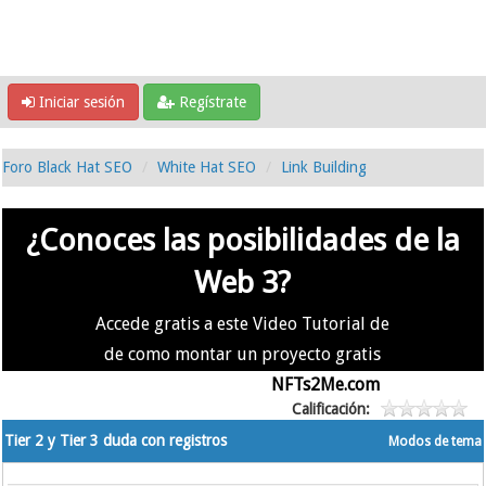
Iniciar sesión
Regístrate
Foro Black Hat SEO
White Hat SEO
Link Building
¿Conoces las posibilidades de la
Web 3?
Accede gratis a este Video Tutorial de
de como montar un proyecto gratis
en la #Web3 usando
NFTs2Me.com
Calificación:
Tier 2 y Tier 3 duda con registros
Modos de tema