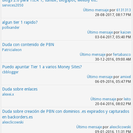
Blogs 2.0 para TIER 1, tumblr, blogspot, weebly etc.
services2050
Último mensaje
por
6131313
28-08-2017, 08:17 PM
algun tier 1 rapido?
pollxander
Último mensaje
por
kaizen
03-04-2017, 05:40 PM
Duda con contenido de PBN
Patricialeon
Último mensaje
por
fertabasco
30-12-2016, 09:00 AM
Puedo apuntar Tier 1 a varios Money Sites?
cbblogger
Último mensaje
por
amixel
06-09-2016, 05:47 PM
Duda sobre enlaces
alexei.x
Último mensaje
por
leito
20-04-2016, 08:02 PM
Duda sobre creación de PBN con dominios .es expirados y capturados
en backorders.es
alexclicowski
Último mensaje
por
alexclicowski
09-01-2016, 11:31 PM