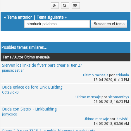
«
Tema anterior
|
Tema siguiente
»
Posibles temas similares…
Tema / Autor
Último mensaje
Sierven los links de fiverr para crear el tier 2?
juansebastian
Último mensaje
por
cridania
19-04-2020, 01:13 PM
Duda enlace de foro Link Building
OctavioxD
Último mensaje
por
sicomanthys
26-08-2018, 10:23 PM
Duda con Sistrix - Linkbuilding
jonycoco
Último mensaje
por
davish1
14-03-2018, 03:50 AM