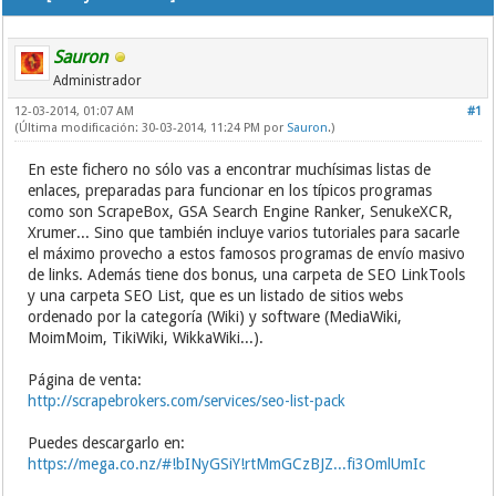
Sauron
Administrador
12-03-2014, 01:07 AM
#1
(Última modificación: 30-03-2014, 11:24 PM por
Sauron
.)
En este fichero no sólo vas a encontrar muchísimas listas de
enlaces, preparadas para funcionar en los típicos programas
como son ScrapeBox, GSA Search Engine Ranker, SenukeXCR,
Xrumer... Sino que también incluye varios tutoriales para sacarle
el máximo provecho a estos famosos programas de envío masivo
de links. Además tiene dos bonus, una carpeta de SEO LinkTools
y una carpeta SEO List, que es un listado de sitios webs
ordenado por la categoría (Wiki) y software (MediaWiki,
MoimMoim, TikiWiki, WikkaWiki...).
Página de venta:
http://scrapebrokers.com/services/seo-list-pack
Puedes descargarlo en:
https://mega.co.nz/#!bINyGSiY!rtMmGCzBJZ...fi3OmlUmIc