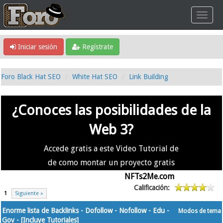
Iniciar sesión
Regístrate
Foro Black Hat SEO
White Hat SEO
Link Building
¿Conoces las posibilidades de la
Web 3?
Accede gratis a este Video Tutorial de
de como montar un proyecto gratis
en la #Web3 usando
NFTs2Me.com
Calificación:
1
Siguiente »
Enorme lista de Backlinks - Dofollow - Nofollow - Edu -
Modos de tema
Gov - [Incluye Tutoriales]