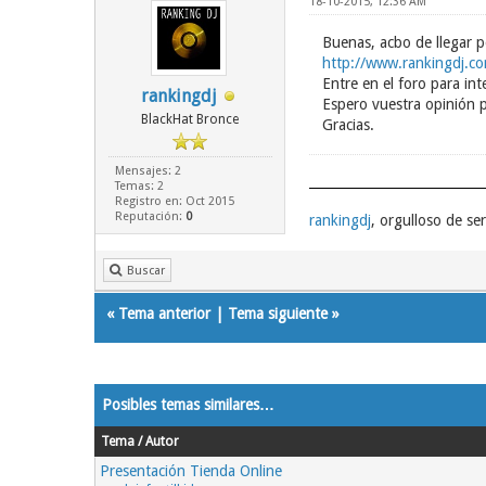
18-10-2015, 12:36 AM
Buenas, acbo de llegar p
http://www.rankingdj.c
Entre en el foro para int
rankingdj
Espero vuestra opinión p
BlackHat Bronce
Gracias.
Mensajes: 2
Temas: 2
Registro en: Oct 2015
Reputación:
0
rankingdj
, orgulloso de s
Buscar
«
Tema anterior
|
Tema siguiente
»
Posibles temas similares…
Tema / Autor
Presentación Tienda Online