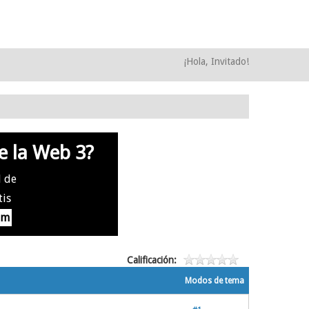
¡Hola, Invitado!
e la Web 3?
l de
tis
om
Calificación:
Modos de tema