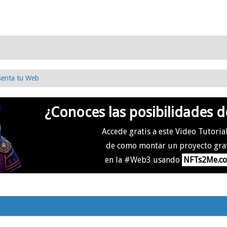
senta tu Web
¿Conoces las posibilidades d
Accede gratis a este Video Tutoria
de como montar un proyecto gra
en la #Web3 usando
NFTs2Me.c