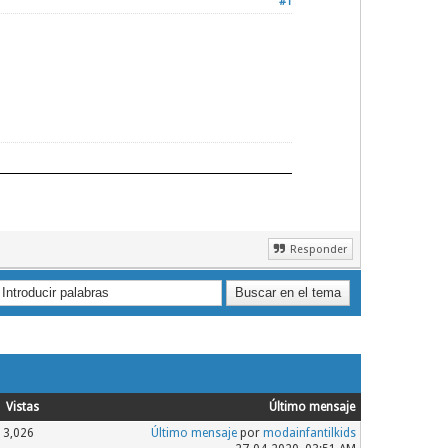
#1
Responder
Vistas
Último mensaje
3,026
Último mensaje
por
modainfantilkids