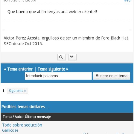
05-10-2017, 01:07 AM
#10
Que bueno que al fin tengas una web excelente!!
Victor Perez Acosta, orgulloso de ser un miembro de Foro Black Hat
SEO desde Oct 2015.
«
Tema anterior
|
Tema siguiente
»
1
Siguiente »
Posibles temas similares…
Tema / Autor
Último mensaje
Todo sobre seducción
Garlicose