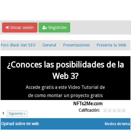
Iniciar sesión
Regístrate
Foro Black Hat SEO
General
Presentaciones
Presenta tu Web
¿Conoces las posibilidades de la
Web 3?
Accede gratis a este Video Tutorial de
de como montar un proyecto gratis
en la #Web3 usando
NFTs2Me.com
Calificación:
1
Siguiente »
Opinad sobre mi web
Modos de tema