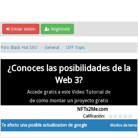
Iniciar sesión
Regístrate
Foro Black Hat SEO
General
OFF Topic
¿Conoces las posibilidades de la
Web 3?
Accede gratis a este Video Tutorial de
de como montar un proyecto gratis
en la #Web3 usando
NFTs2Me.com
Calificación:
Te afecto una posible actualizacion de google
Modos de tema