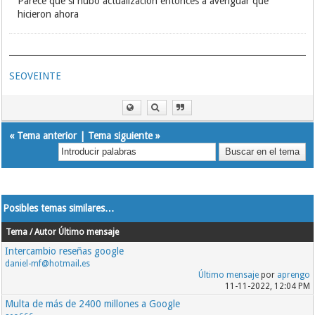
Parece que si hubo actualizacion entonces a averiguar que
hicieron ahora
SEOVEINTE
«
Tema anterior
|
Tema siguiente
»
Posibles temas similares…
Tema / Autor
Último mensaje
Intercambio reseñas google
daniel-mf@hotmail.es
Último mensaje
por
aprengo
11-11-2022, 12:04 PM
Multa de más de 2400 millones a Google