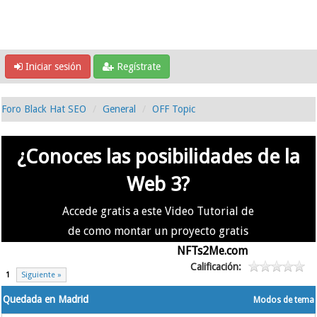
Iniciar sesión
Regístrate
Foro Black Hat SEO
General
OFF Topic
¿Conoces las posibilidades de la
Web 3?
Accede gratis a este Video Tutorial de
de como montar un proyecto gratis
en la #Web3 usando
NFTs2Me.com
Calificación:
1
Siguiente »
Quedada en Madrid
Modos de tema