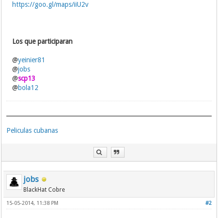
https://goo.gl/maps/iiU2v
Los que participaran
@
yeinier81
@
jobs
@
scp13
@
bola12
Peliculas cubanas
jobs
BlackHat Cobre
15-05-2014, 11:38 PM
#2