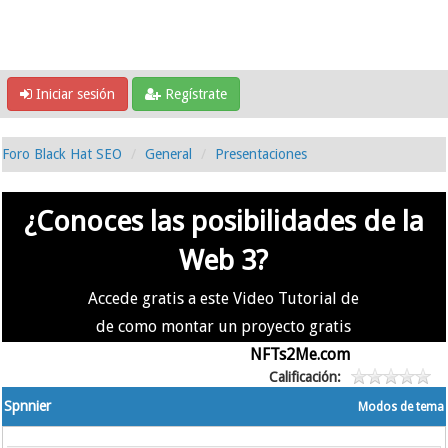
Iniciar sesión
Regístrate
Foro Black Hat SEO
General
Presentaciones
¿Conoces las posibilidades de la
Web 3?
Accede gratis a este Video Tutorial de
de como montar un proyecto gratis
en la #Web3 usando
NFTs2Me.com
Calificación:
Spnnier
Modos de tema