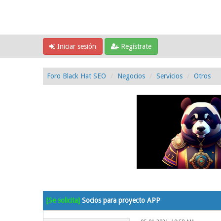
Iniciar sesión
Regístrate
Foro Black Hat SEO
Negocios
Servicios
Otros
0 voto(s) - 0 Media
1
2
3
4
5
[Se solicita]
Socios para proyecto APP