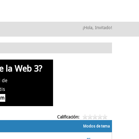
¡Hola, Invitado!
e la Web 3?
l de
tis
om
Calificación:
Modos de tema