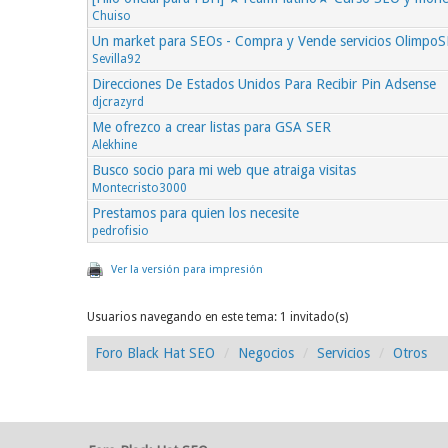
Chuiso
Un market para SEOs - Compra y Vende servicios Olimpo
Sevilla92
Direcciones De Estados Unidos Para Recibir Pin Adsense
djcrazyrd
Me ofrezco a crear listas para GSA SER
Alekhine
Busco socio para mi web que atraiga visitas
Montecristo3000
Prestamos para quien los necesite
pedrofisio
Ver la versión para impresión
Usuarios navegando en este tema: 1 invitado(s)
Foro Black Hat SEO
Negocios
Servicios
Otros