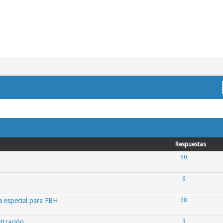
Respuestas
50
6
a especial para FBH
38
tización
3