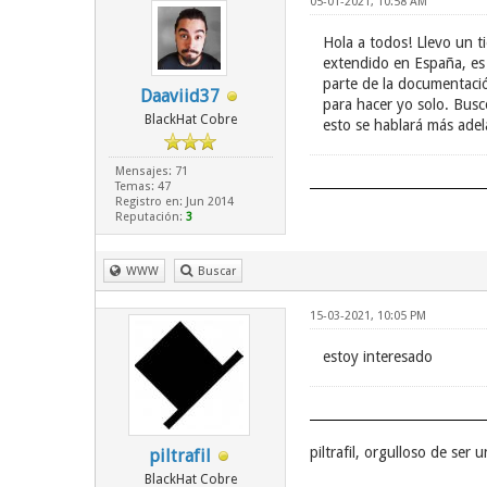
05-01-2021, 10:58 AM
Hola a todos! Llevo un 
extendido en España, es 
parte de la documentaci
Daaviid37
para hacer yo solo. Busc
BlackHat Cobre
esto se hablará más adel
Mensajes: 71
Temas: 47
Registro en: Jun 2014
Reputación:
3
WWW
Buscar
15-03-2021, 10:05 PM
estoy interesado
piltrafil, orgulloso de se
piltrafil
BlackHat Cobre