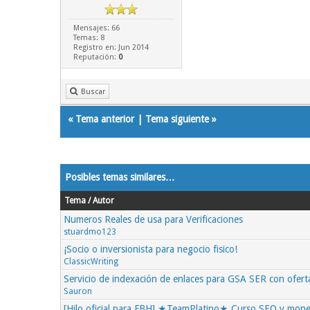
Mensajes: 66
Temas: 8
Registro en: Jun 2014
Reputación:
0
Buscar
«
Tema anterior
|
Tema siguiente
»
Posibles temas similares…
Tema / Autor
Numeros Reales de usa para Verificaciones
stuardmo123
¡Socio o inversionista para negocio fisico!
ClassicWriting
Servicio de indexación de enlaces para GSA SER con ofert
Sauron
[Hilo oficial para FBH] ★TeamPlatino★ Curso SEO y mone