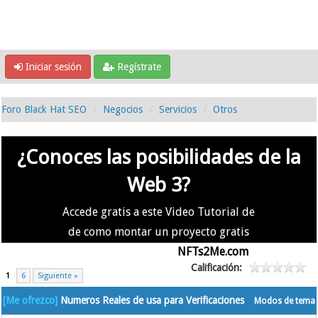
Iniciar sesión
Regístrate
Foro Black Hat SEO
Negocios
Servicios
Otros
¿Conoces las posibilidades de la
Web 3?
Accede gratis a este Video Tutorial de
de como montar un proyecto gratis
en la #Web3 usando
NFTs2Me.com
Calificación:
1
6
Siguiente »
[Me ofrezco]
Numeros Reales de usa para Verificaciones
Modos de tema