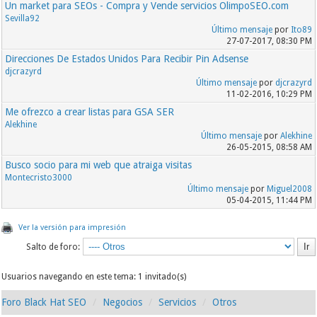
Un market para SEOs - Compra y Vende servicios OlimpoSEO.com
Sevilla92
Último mensaje
por
Ito89
27-07-2017, 08:30 PM
Direcciones De Estados Unidos Para Recibir Pin Adsense
djcrazyrd
Último mensaje
por
djcrazyrd
11-02-2016, 10:29 PM
Me ofrezco a crear listas para GSA SER
Alekhine
Último mensaje
por
Alekhine
26-05-2015, 08:58 AM
Busco socio para mi web que atraiga visitas
Montecristo3000
Último mensaje
por
Miguel2008
05-04-2015, 11:44 PM
Ver la versión para impresión
Salto de foro:
Usuarios navegando en este tema: 1 invitado(s)
Foro Black Hat SEO
Negocios
Servicios
Otros