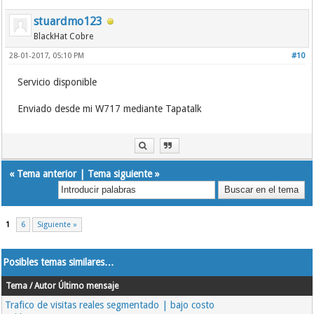
stuardmo123
BlackHat Cobre
28-01-2017, 05:10 PM
#10
Servicio disponible
Enviado desde mi W717 mediante Tapatalk
«
Tema anterior
|
Tema siguiente
»
1
6
Siguiente »
Posibles temas similares…
Tema / Autor
Último mensaje
Trafico de visitas reales segmentado | bajo costo