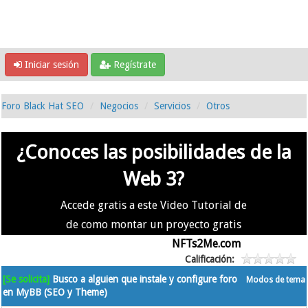
Iniciar sesión
Regístrate
Foro Black Hat SEO
Negocios
Servicios
Otros
¿Conoces las posibilidades de la
Web 3?
Accede gratis a este Video Tutorial de
de como montar un proyecto gratis
en la #Web3 usando
NFTs2Me.com
Calificación:
[Se solicita]
Busco a alguien que instale y configure foro
Modos de tema
en MyBB (SEO y Theme)