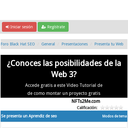
Iniciar sesión
Regístrate
Foro Black Hat SEO
General
Presentaciones
Presenta tu Web
¿Conoces las posibilidades de la
Web 3?
Accede gratis a este Video Tutorial de
de como montar un proyecto gratis
en la #Web3 usando
NFTs2Me.com
Calificación:
Se presenta un Aprendiz de seo
Modos de tema