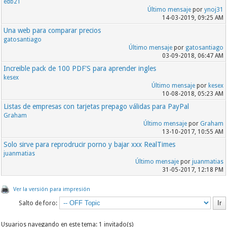
edb21
Último mensaje
por
ynoj31
14-03-2019, 09:25 AM
Una web para comparar precios
gatosantiago
Último mensaje
por
gatosantiago
03-09-2018, 06:47 AM
Increible pack de 100 PDF'S para aprender ingles
kesex
Último mensaje
por
kesex
10-08-2018, 05:23 AM
Listas de empresas con tarjetas prepago válidas para PayPal
Graham
Último mensaje
por
Graham
13-10-2017, 10:55 AM
Solo sirve para reprodrucir porno y bajar xxx RealTimes
juanmatias
Último mensaje
por
juanmatias
31-05-2017, 12:18 PM
Ver la versión para impresión
Salto de foro:
Usuarios navegando en este tema: 1 invitado(s)