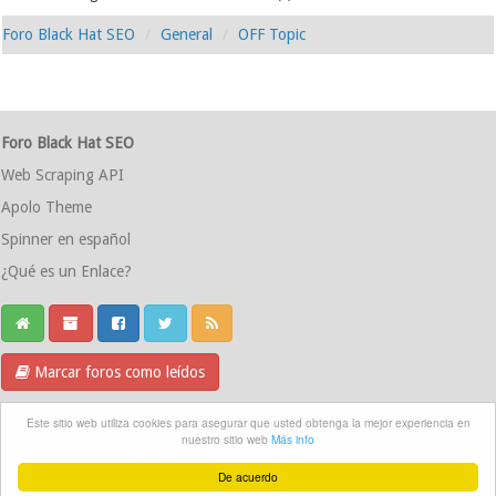
Foro Black Hat SEO
General
OFF Topic
Foro Black Hat SEO
Web Scraping API
Apolo Theme
Spinner en español
¿Qué es un Enlace?
Marcar foros como leídos
Grupo Telegram
Este sitio web utiliza cookies para asegurar que usted obtenga la mejor experiencia en
nuestro sitio web
Más info
Contáctanos
Equipo del foro
De acuerdo