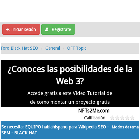
Iniciar sesión
Regístrate
Foro Black Hat SEO
General
OFF Topic
¿Conoces las posibilidades de la
Web 3?
Accede gratis a este Video Tutorial de
de como montar un proyecto gratis
en la #Web3 usando
NFTs2Me.com
Calificación:
Se necesita: EQUIPO hablahispano para Wikipedia SEO -
Modos de tema
SEM - BLACK HAT