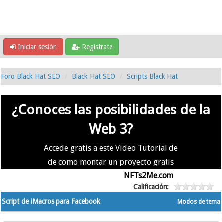
Iniciar sesión
Regístrate
Foro Black Hat SEO
Black Hat SEO
Scripts Black Hat
¿Conoces las posibilidades de la
Web 3?
Accede gratis a este Video Tutorial de
de como montar un proyecto gratis
en la #Web3 usando
NFTs2Me.com
Calificación:
Script de iMacros para Facebook
Modos de tema