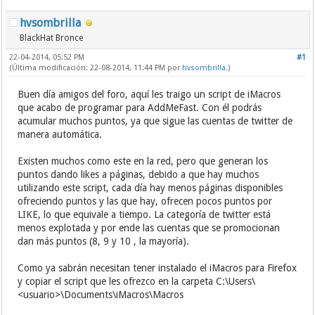
hvsombrilla
BlackHat Bronce
22-04-2014, 05:52 PM
#1
(Última modificación: 22-08-2014, 11:44 PM por
hvsombrilla
.)
Buen día amigos del foro, aquí les traigo un script de iMacros
que acabo de programar para AddMeFast. Con él podrás
acumular muchos puntos, ya que sigue las cuentas de twitter de
manera automática.
Existen muchos como este en la red, pero que generan los
puntos dando likes a páginas, debido a que hay muchos
utilizando este script, cada día hay menos páginas disponibles
ofreciendo puntos y las que hay, ofrecen pocos puntos por
LIKE, lo que equivale a tiempo. La categoría de twitter está
menos explotada y por ende las cuentas que se promocionan
dan más puntos (8, 9 y 10 , la mayoría).
Como ya sabrán necesitan tener instalado el iMacros para Firefox
y copiar el script que les ofrezco en la carpeta C:\Users\
<usuario>\Documents\iMacros\Macros