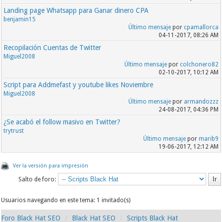
Landing page Whatsapp para Ganar dinero CPA
benjamin15
Último mensaje
por
cpamallorca
04-11-2017, 08:26 AM
Recopilación Cuentas de Twitter
Miguel2008
Último mensaje
por
colchonero82
02-10-2017, 10:12 AM
Script para Addmefast y youtube likes Noviembre
Miguel2008
Último mensaje
por
armandozzz
24-08-2017, 04:36 PM
¿Se acabó el follow masivo en Twitter?
trytrust
Último mensaje
por
marib9
19-06-2017, 12:12 AM
Ver la versión para impresión
Salto de foro:
Usuarios navegando en este tema: 1 invitado(s)
Foro Black Hat SEO
Black Hat SEO
Scripts Black Hat