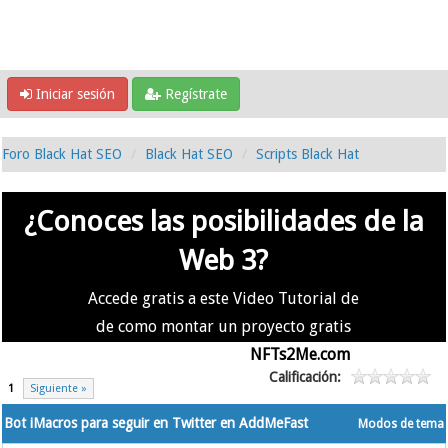
Iniciar sesión
Regístrate
Foro Black Hat SEO
Black Hat SEO
Scripts Black Hat
¿Conoces las posibilidades de la
Web 3?
Accede gratis a este Video Tutorial de
de como montar un proyecto gratis
en la #Web3 usando
NFTs2Me.com
Calificación:
1
Siguiente »
Bot iMacros para seguir en Twitter en AddMeFast
Modos de tema