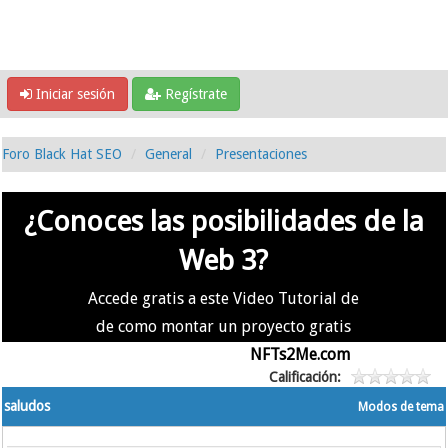
Iniciar sesión
Regístrate
Foro Black Hat SEO
General
Presentaciones
¿Conoces las posibilidades de la
Web 3?
Accede gratis a este Video Tutorial de
de como montar un proyecto gratis
en la #Web3 usando
NFTs2Me.com
Calificación:
saludos
Modos de tema