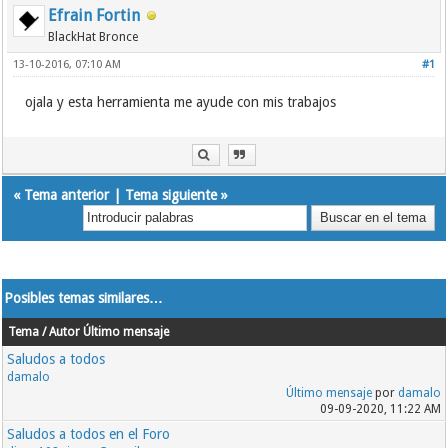
Efrain Fortin
BlackHat Bronce
13-10-2016, 07:10 AM
#1
ojala y esta herramienta me ayude con mis trabajos
«
Tema anterior
|
Tema siguiente
»
Posibles temas similares…
Tema / Autor
Último mensaje
Saludos a todos
damalo
Último mensaje
por
damalo
09-09-2020, 11:22 AM
Saludos a todos en el Foro