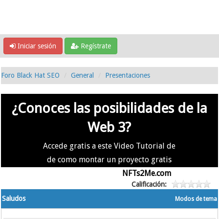
Iniciar sesión
Regístrate
Foro Black Hat SEO
General
Presentaciones
¿Conoces las posibilidades de la
Web 3?
Accede gratis a este Video Tutorial de
de como montar un proyecto gratis
en la #Web3 usando
NFTs2Me.com
Calificación:
Saludos
Modos de tema