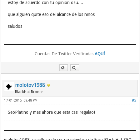
estoy de acuerdo con tu opinion ozu....
que alguien quite eso del alcance de los niños
saludos
Cuentas De Twitter Verificadas
AQUÍ
molotov1988
BlackHat Bronce
17-01-2015, 09:48 PM
#5
SeoPlatino y mas ahora que esta casi regalao!
molotov1988, orgulloso de ser un miembro de Foro Black Hat SEO