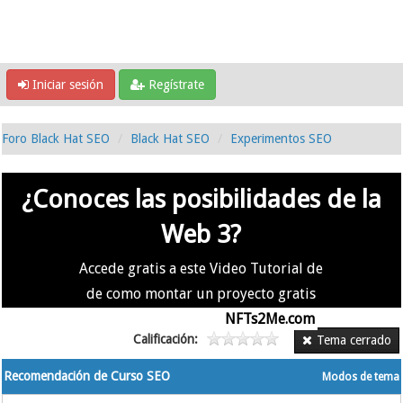
Iniciar sesión
Regístrate
Foro Black Hat SEO
Black Hat SEO
Experimentos SEO
¿Conoces las posibilidades de la
Web 3?
Accede gratis a este Video Tutorial de
de como montar un proyecto gratis
en la #Web3 usando
NFTs2Me.com
Calificación:
Tema cerrado
Recomendación de Curso SEO
Modos de tema