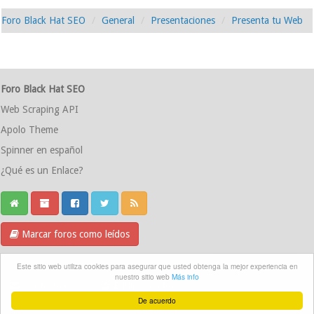
Foro Black Hat SEO
General
Presentaciones
Presenta tu Web
Foro Black Hat SEO
Web Scraping API
Apolo Theme
Spinner en español
¿Qué es un Enlace?
Marcar foros como leídos
Grupo Telegram
Este sitio web utiliza cookies para asegurar que usted obtenga la mejor experiencia en
nuestro sitio web
Más info
Contáctanos
Equipo del foro
De acuerdo