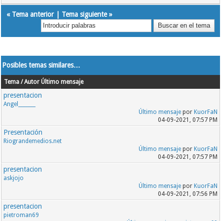
«
Tema anterior
|
Tema siguiente
»
Posibles temas similares…
Tema / Autor
Último mensaje
presentacion
Angel_______
Último mensaje
por
KuorFaN
04-09-2021, 07:57 PM
Presentación
Riograndemedios.net
Último mensaje
por
KuorFaN
04-09-2021, 07:57 PM
presentacion
askjojo
Último mensaje
por
KuorFaN
04-09-2021, 07:56 PM
presentacion
pietroman69