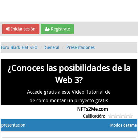
Iniciar sesión
Regístrate
Foro Black Hat SEO
General
Presentaciones
¿Conoces las posibilidades de la
Web 3?
Accede gratis a este Video Tutorial de
de como montar un proyecto gratis
en la #Web3 usando
NFTs2Me.com
Calificación:
presentacion
Modos de tema