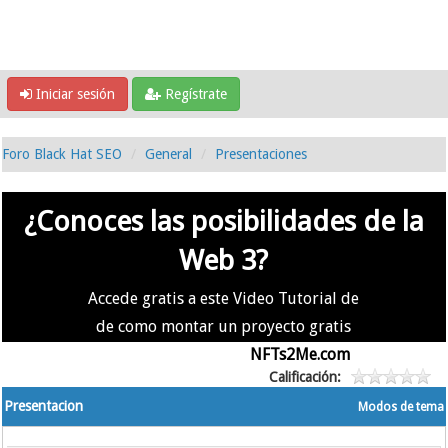
Iniciar sesión
Regístrate
Foro Black Hat SEO
General
Presentaciones
¿Conoces las posibilidades de la
Web 3?
Accede gratis a este Video Tutorial de
de como montar un proyecto gratis
en la #Web3 usando
NFTs2Me.com
Calificación:
Presentacion
Modos de tema