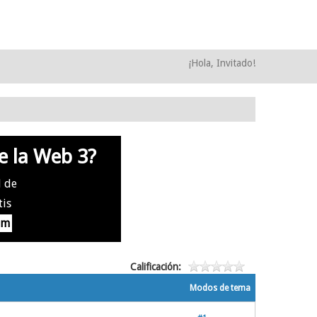
¡Hola, Invitado!
e la Web 3?
l de
tis
om
Calificación:
Modos de tema