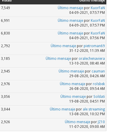
Vistas
Último mensaje
7,549
Último mensaje
por
KuorFaN
04-09-2021, 07:57 PM
6,991
Último mensaje
por
KuorFaN
04-09-2021, 07:57 PM
6,830
Último mensaje
por
KuorFaN
04-09-2021, 07:56 PM
2,792
Último mensaje
por
pietroman69
31-12-2020, 11:39 AM
3,185
Último mensaje
por
oralechenaviera
13-10-2020, 08:40 AM
2,945
Último mensaje
por
cauman
29-08-2020, 04:26 AM
2,976
Último mensaje
por
rolsbek
26-08-2020, 09:54 AM
3,056
Último mensaje
por
Soldati
19-08-2020, 04:51 PM
3,044
Último mensaje
por
ale streaming
13-08-2020, 10:32 PM
2,926
Último mensaje
por
JZ10
11-07-2020, 09:00 AM