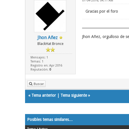
01-04-2016, 04:11 AM
Gracias por el foro
Jhon Añez, orgulloso de s
Jhon Añez
BlackHat Bronce
Mensajes: 1
Temas: 1
Registro en: Apr 2016
Reputación:
0
Buscar
«
Tema anterior
|
Tema siguiente
»
Posibles temas similares…