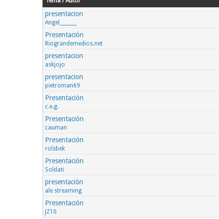
Tema / Autor
presentacion
Angel_______
Presentación
Riograndemedios.net
presentacion
askjojo
presentacion
pietroman69
Presentación
c.e.g.
Presentación
cauman
Presentación
rolsbek
Presentación
Soldati
presentación
ale streaming
Presentación
JZ10