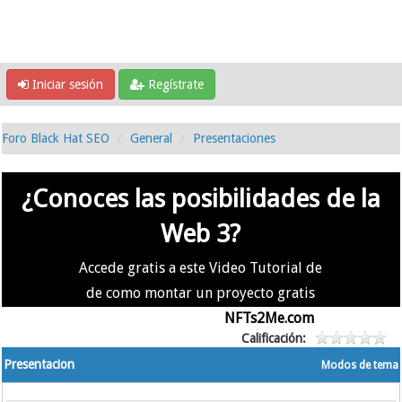
Iniciar sesión
Regístrate
Foro Black Hat SEO
General
Presentaciones
¿Conoces las posibilidades de la
Web 3?
Accede gratis a este Video Tutorial de
de como montar un proyecto gratis
en la #Web3 usando
NFTs2Me.com
Calificación:
Presentacion
Modos de tema