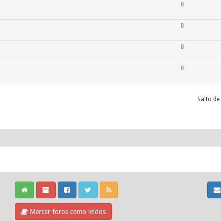
0
0
0
0
Salto de
Marcar foros como leídos