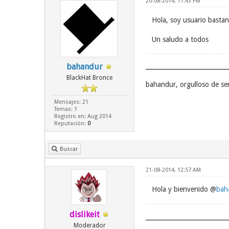
20-08-2014, 11:43 PM
Hola, soy usuario bastan
Un saludo a todos
bahandur
BlackHat Bronce
bahandur, orgulloso de s
Mensajes: 21
Temas: 1
Registro en: Aug 2014
Reputación:
0
Buscar
21-08-2014, 12:57 AM
Hola y bienvenido @
bah
dislikeit
Moderador