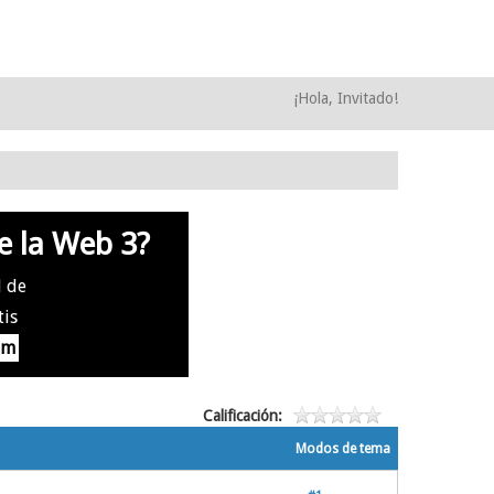
¡Hola, Invitado!
e la Web 3?
l de
tis
om
Calificación:
Modos de tema