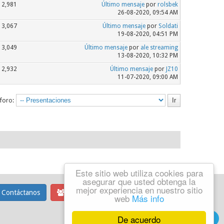
2,981
Último mensaje
por
rolsbek
26-08-2020, 09:54 AM
3,067
Último mensaje
por
Soldati
19-08-2020, 04:51 PM
3,049
Último mensaje
por
ale streaming
13-08-2020, 10:32 PM
2,932
Último mensaje
por
JZ10
11-07-2020, 09:00 AM
 foro:
Este sitio web utiliza cookies para
asegurar que usted obtenga la
mejor experiencia en nuestro sitio
Contáctanos
Equipo del foro
web
Más info
De acuerdo
Grupo Telegram