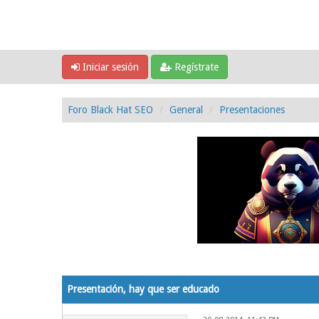
Iniciar sesión
Regístrate
Foro Black Hat SEO
General
Presentaciones
0 voto(s) - 0 Media
1
2
3
4
5
Presentación, hay que ser educado