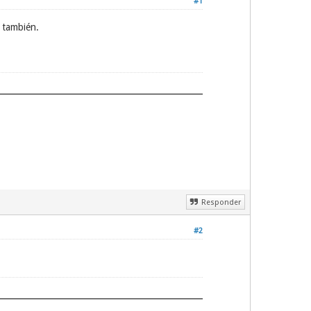
#1
e también.
Responder
#2