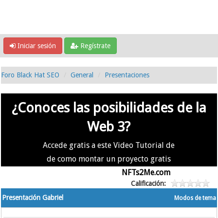
Iniciar sesión
Regístrate
Foro Black Hat SEO
General
Presentaciones
¿Conoces las posibilidades de la
Web 3?
Accede gratis a este Video Tutorial de
de como montar un proyecto gratis
en la #Web3 usando
NFTs2Me.com
Calificación:
Presentación Gabriel
Modos de tema