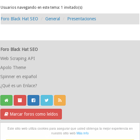
Usuarios navegando en este tema: 1 invitado(s)
Foro Black Hat SEO
General
Presentaciones
Foro Black Hat SEO
Web Scraping API
Apolo Theme
Spinner en español
¿Qué es un Enlace?
Marcar foros como leídos
Grupo Telegram
Este sitio web utiliza cookies para asegurar que usted obtenga la mejor experiencia en
nuestro sitio web
Más info
Contáctanos
Equipo del foro