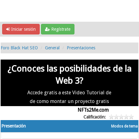
Iniciar sesión
Regístrate
Foro Black Hat SEO
General
Presentaciones
¿Conoces las posibilidades de la
Web 3?
Accede gratis a este Video Tutorial de
de como montar un proyecto gratis
en la #Web3 usando
NFTs2Me.com
Calificación:
Presentación
Modos de tema