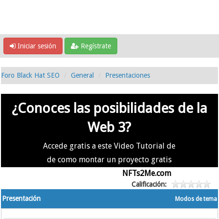
Iniciar sesión
Regístrate
Foro Black Hat SEO
General
Presentaciones
¿Conoces las posibilidades de la
Web 3?
Accede gratis a este Video Tutorial de
de como montar un proyecto gratis
en la #Web3 usando
NFTs2Me.com
Calificación:
Presentación
Modos de tema