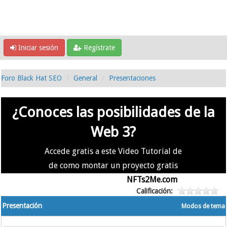
Iniciar sesión
Regístrate
Foro Black Hat SEO
General
Presentaciones
¿Conoces las posibilidades de la
Web 3?
Accede gratis a este Video Tutorial de
de como montar un proyecto gratis
en la #Web3 usando
NFTs2Me.com
Calificación:
Presentación
Modos de tema