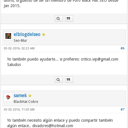
dionti, orgulloso de ser un miembro de Foro Black Hat SEO desde
Jan 2015.
elblogdelseo
Seo-Mur
03-02-2016, 02:23 AM
#6
Yo también puedo ayudarte... si prefieres:
critico.vip@gmail.com
Saludos
samek
BlackHat Cobre
03-02-2016, 11:03 AM
#7
Yo también necesito algún enlace y puedo compartir también
algún enlace..
divadcres@hotmail.com