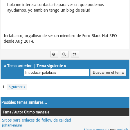
hola me interesa contactarte para ver en que podemos
ayudarnos, yo tambien tengo un blog de salud
fertabasco, orgulloso de ser un miembro de Foro Black Hat SEO
desde Aug 2014.
«
Tema anterior
|
Tema siguiente
»
1
Siguiente »
Posibles temas similares…
Tema / Autor
Último mensaje
Sitios para enlaces do follow de calidad
johanlenium