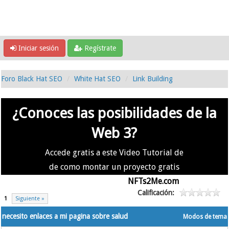
Iniciar sesión
Regístrate
Foro Black Hat SEO
White Hat SEO
Link Building
¿Conoces las posibilidades de la
Web 3?
Accede gratis a este Video Tutorial de
de como montar un proyecto gratis
en la #Web3 usando
NFTs2Me.com
Calificación:
1
Siguiente »
necesito enlaces a mi pagina sobre salud
Modos de tema