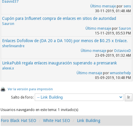
Daaviid37
Último mensaje
por
sens
30-11-2019, 01:48 AM
Cupón para Influenet compra de enlaces en sitios de autoridad
Sauron
Último mensaje
por
Sauron
15-11-2019, 05:53 PM
Enlaces Dofollow de (DA 20 a DA 100) por menos de $0.25 x Enlace.
sherlineandre
Último mensaje
por
OctavioxD
23-09-2019, 01:32 AM
LinkaPubli regala enlaces inauguración superando a prensarank
alexei.x
Último mensaje
por
wmasterhelp
05-09-2019, 10:48 PM
Ver la versión para impresión
Salto de foro:
Usuarios navegando en este tema: 1 invitado(s)
Foro Black Hat SEO
White Hat SEO
Link Building