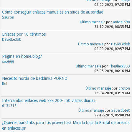
Último mensaje
por
mejiajk
05-02-2023, 07:28 PM
Cómo conseguir enlaces manuales en sitios de autoridad
Sauron
Último mensaje
por
antonio98
31-12-2020, 08:35 PM
Enlaces por 10 céntimos
DavidLedok
Último mensaje
por
DavidLedok
02-09-2020, 02:57 PM
Página en home.blog/
seo666
Último mensaje
por
TheBlackSEO
06-05-2020, 06:16 PM
Necesito horda de backlinks PORNO
Bel
Último mensaje
por
proton
16-04-2020, 03:19 AM
Intercambio enlaces web xxx 200-250 visitas diarias
6131313
Último mensaje
por
SacerdoteX
27-12-2019, 05:08 PM
¿Quieres backlinks para tus proyectos? Mira la bajada Brutal de precios
en enlaces.pr