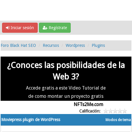
Iniciar sesión
Regístrate
Foro Black Hat SEO
Recursos
Wordpress
Plugins
¿Conoces las posibilidades de la
Web 3?
Accede gratis a este Video Tutorial de
de como montar un proyecto gratis
en la #Web3 usando
NFTs2Me.com
Calificación:
Moviepress plugin de WordPress
Modos de tema