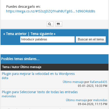
Puedes descargarlo en:
https://mega.co.nz/#!SIszjDZQ!Yvah8UTg6S...1d96ORdd8s
«
Tema anterior
|
Tema siguiente
»
Posibles temas similares…
Tema / Autor
Último mensaje
Plugin para mejorar la velocidad en tu Wordpress
delta
Último mensaje
por
Rafamad435
05-01-2023, 10:33 PM
Plugin para Seleccionar texto de todas las entradas
melonidas
Último mensaje
por
melonidas
09-04-2020, 11:15 PM