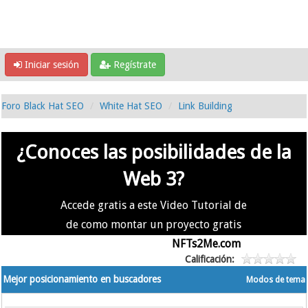
Iniciar sesión
Regístrate
Foro Black Hat SEO
White Hat SEO
Link Building
¿Conoces las posibilidades de la
Web 3?
Accede gratis a este Video Tutorial de
de como montar un proyecto gratis
en la #Web3 usando
NFTs2Me.com
Calificación:
Mejor posicionamiento en buscadores
Modos de tema