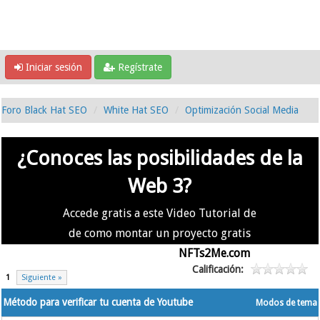
Iniciar sesión
Regístrate
Foro Black Hat SEO
White Hat SEO
Optimización Social Media
¿Conoces las posibilidades de la
Web 3?
Accede gratis a este Video Tutorial de
de como montar un proyecto gratis
en la #Web3 usando
NFTs2Me.com
Calificación:
1
Siguiente »
Método para verificar tu cuenta de Youtube
Modos de tema