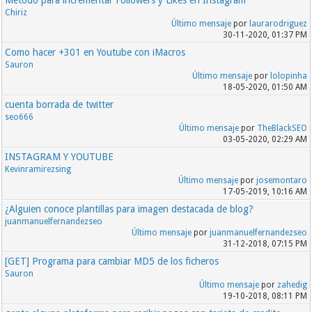
Método para incrementar Followers y Likes en Instagram
Chiriz
Último mensaje
por
laurarodriguez
30-11-2020, 01:37 PM
Como hacer +301 en Youtube con iMacros
Sauron
Último mensaje
por
lolopinha
18-05-2020, 01:50 AM
cuenta borrada de twitter
seo666
Último mensaje
por
TheBlackSEO
03-05-2020, 02:29 AM
INSTAGRAM Y YOUTUBE
Kevinramirezsing
Último mensaje
por
josemontaro
17-05-2019, 10:16 AM
¿Alguien conoce plantillas para imagen destacada de blog?
juanmanuelfernandezseo
Último mensaje
por
juanmanuelfernandezseo
31-12-2018, 07:15 PM
[GET] Programa para cambiar MD5 de los ficheros
Sauron
Último mensaje
por
zahedig
19-10-2018, 08:11 PM