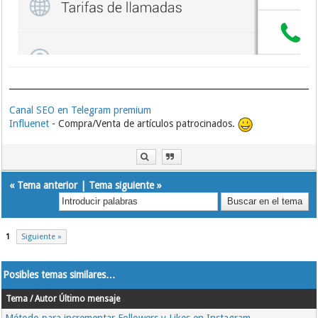
Canal SEO en Telegram premium
Influenet
- Compra/Venta de artículos patrocinados.
«
Tema anterior
|
Tema siguiente
»
1
Siguiente »
Posibles temas similares…
Tema / Autor
Último mensaje