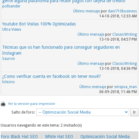
gente alguna plataforma para recibir pagos con tarjeta de credito
pollxander
Último mensaje
por
dani710business
14-10-2018, 12:33 AM
Youtube Bot Visitas 100% Optimizadas
Ultra Views
Último mensaje
por
ClassicWriting
13-10-2018, 04:57 PM
Técnicas que os han funcionado para conseguir seguidores en
Instagram
Sauron
Último mensaje
por
ClassicWriting
13-10-2018, 04:36 PM
¿Como verificar cuenta en facebook sin tener movil?
lolezno
Último mensaje
por
smspva_man
06-09-2018, 11:46 PM
Ver la versión para impresión
Salto de foro:
Usuarios navegando en este tema: 2 invitado(s)
Foro Black Hat SEO
White Hat SEO
Optimización Social Media