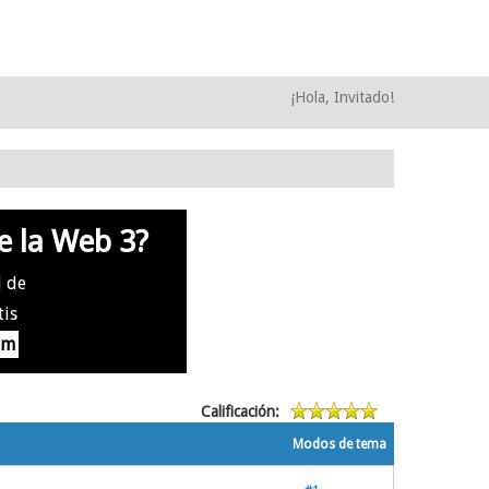
¡Hola, Invitado!
e la Web 3?
l de
tis
om
Calificación:
Modos de tema