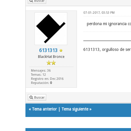
Buscar
07-01-2017, 03:53 PM
perdona mi ignorancia c
6131313, orgulloso de se
6131313
BlackHat Bronce
Mensajes: 36
Temas: 12
Registro en: Dec 2016
Reputación:
0
Buscar
«
Tema anterior
|
Tema siguiente
»