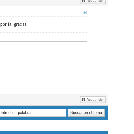
Responder
#2
or fa, gracias.
Responder