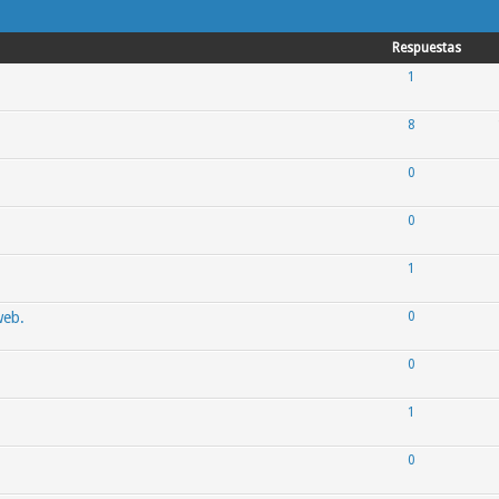
Respuestas
1
8
0
0
1
web.
0
0
1
0