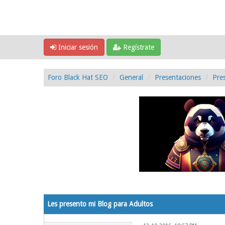
Iniciar sesión
Regístrate
Foro Black Hat SEO
General
Presentaciones
Pre
1 voto(s) - 5 Media
1
2
3
4
5
Les presento mi Blog para Adultos