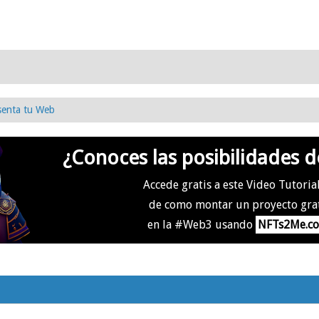
senta tu Web
¿Conoces las posibilidades d
Accede gratis a este Video Tutoria
de como montar un proyecto gra
en la #Web3 usando
NFTs2Me.c