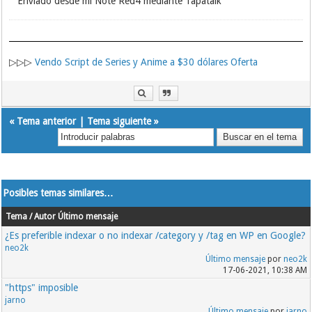
Enviado desde mi Note Red4 mediante Tapatalk
▷▷▷
Vendo Script de Series y Anime a $30 dólares Oferta
«
Tema anterior
|
Tema siguiente
»
Posibles temas similares…
Tema / Autor
Último mensaje
¿Es preferible indexar o no indexar /category y /tag en WP en Google?
neo2k
Último mensaje
por
neo2k
17-06-2021, 10:38 AM
"https" imposible
jarno
Último mensaje
por
jarno