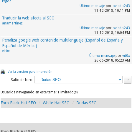
fxgod
Último mensaje
por
oviedo243
11-12-2018, 10:11 PM
Traducir la web afecta al SEO
anamartinez
Último mensaje
por
oviedo243
11-12-2018, 10:04 PM
Penaliza google web contenido multilenguaje (Español de España y
Español de México)
vit0x
Último mensaje
por
vit0x
26-06-2018, 05:23 AM
Ver la versión para impresión
Salto de foro:
Usuarios navegando en este tema: 1 invitado(s)
Foro Black Hat SEO
White Hat SEO
Dudas SEO
Foro Black Hat SEO