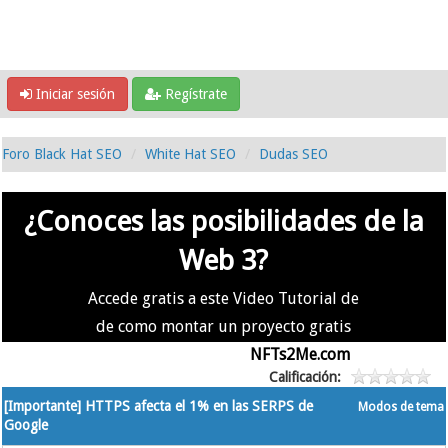
Iniciar sesión
Regístrate
Foro Black Hat SEO
White Hat SEO
Dudas SEO
¿Conoces las posibilidades de la
Web 3?
Accede gratis a este Video Tutorial de
de como montar un proyecto gratis
en la #Web3 usando
NFTs2Me.com
Calificación:
[Importante] HTTPS afecta el 1% en las SERPS de
Modos de tema
Google