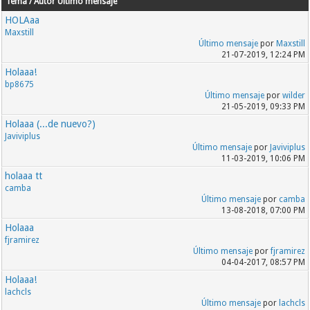
Tema / Autor
Último mensaje
HOLAaa
Maxstill
Último mensaje
por
Maxstill
21-07-2019, 12:24 PM
Holaaa!
bp8675
Último mensaje
por
wilder
21-05-2019, 09:33 PM
Holaaa (...de nuevo?)
Javiviplus
Último mensaje
por
Javiviplus
11-03-2019, 10:06 PM
holaaa tt
camba
Último mensaje
por
camba
13-08-2018, 07:00 PM
Holaaa
fjramirez
Último mensaje
por
fjramirez
04-04-2017, 08:57 PM
Holaaa!
lachcls
Último mensaje
por
lachcls