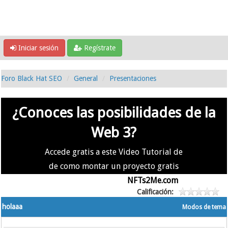
Iniciar sesión
Regístrate
Foro Black Hat SEO
General
Presentaciones
¿Conoces las posibilidades de la
Web 3?
Accede gratis a este Video Tutorial de
de como montar un proyecto gratis
en la #Web3 usando
NFTs2Me.com
Calificación:
holaaa
Modos de tema