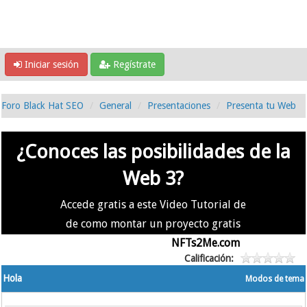
Iniciar sesión
Regístrate
Foro Black Hat SEO
General
Presentaciones
Presenta tu Web
¿Conoces las posibilidades de la
Web 3?
Accede gratis a este Video Tutorial de
de como montar un proyecto gratis
en la #Web3 usando
NFTs2Me.com
Calificación:
Hola
Modos de tema